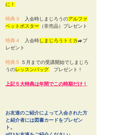
に！
特典３　
入会時
しまじろうの
アルファ
ベットポスター
（非売品）プレゼント
特典４
　入会時
しまじろうトミカ
🚙プ
レゼント
特典５
 ５月までの受講開始でしまじろ
うの
レッスンバッグ
　プレゼント！
上記５大特典は年間でこの時期だけ！
お友達のご紹介によって入会された方
と紹介者には図書カードをプレゼン
ト。
ぜひお友達をご紹介ください♪